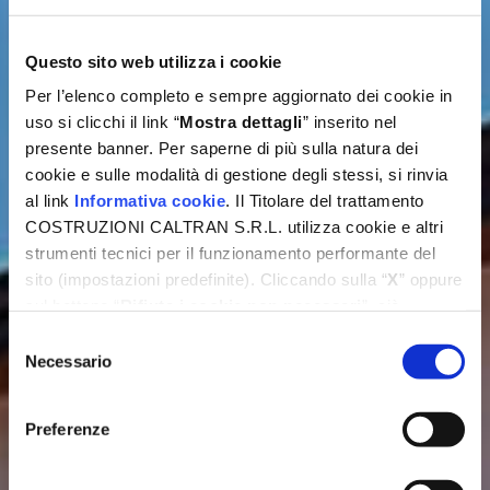
Questo sito web utilizza i cookie
Per l’elenco completo e sempre aggiornato dei cookie in
uso si clicchi il link “
Mostra dettagli
” inserito nel
presente banner. Per saperne di più sulla natura dei
cookie e sulle modalità di gestione degli stessi, si rinvia
al link
Informativa cookie
. Il Titolare del trattamento
COSTRUZIONI CALTRAN S.R.L. utilizza cookie e altri
strumenti tecnici per il funzionamento performante del
sito (impostazioni predefinite). Cliccando sulla “
X
” oppure
sul bottone “
Rifiuta i cookie non necessari
”, ciò
comporterà il permanere esclusivo delle impostazioni
Selezione
predefinite. Invece, i cookie di profilazione e di terze parti
Necessario
del
utilizzati dal Titolare suddetto per migliorare l’esperienza
consenso
di navigazione, per inviare agli utenti pubblicità
Preferenze
personalizzata nonché per consentire ai medesimi un
Le Nostre Realizzazioni
utilizzo performante dei media, potranno essere
selezionati dall’utente tramite i comandi appositamente